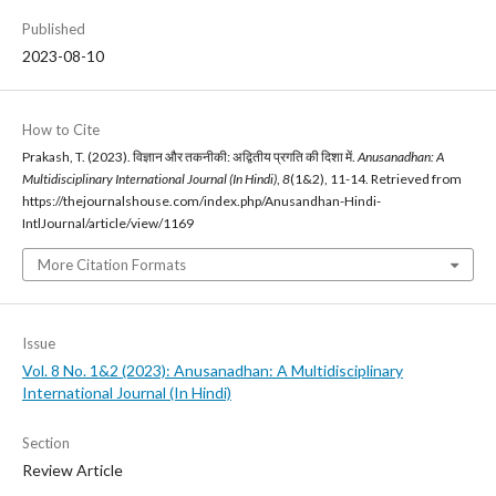
Published
2023-08-10
How to Cite
Prakash, T. (2023). विज्ञान और तकनीकी: अद्वितीय प्रगति की दिशा में.
Anusanadhan: A
Multidisciplinary International Journal (In Hindi)
,
8
(1&2), 11-14. Retrieved from
https://thejournalshouse.com/index.php/Anusandhan-Hindi-
IntlJournal/article/view/1169
More Citation Formats
Issue
Vol. 8 No. 1&2 (2023): Anusanadhan: A Multidisciplinary
International Journal (In Hindi)
Section
Review Article